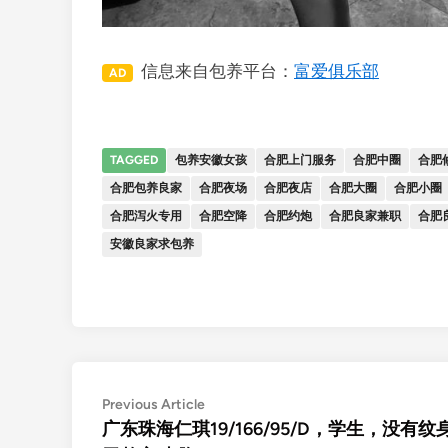
信息来自包养平台：
富爱俱乐部
AD
TAGGED
包养安徽女孩
合肥上门服务
合肥中圈
合肥
合肥包养良家
合肥夜场
合肥夜店
合肥大圈
合肥小圈
合肥泻火专用
合肥空降
合肥约炮
合肥良家兼职
合肥
安徽良家求包养
文
Previous
Previous Article
article:
广东珠海仁琪19/166/95/D，学生，没有纹
章