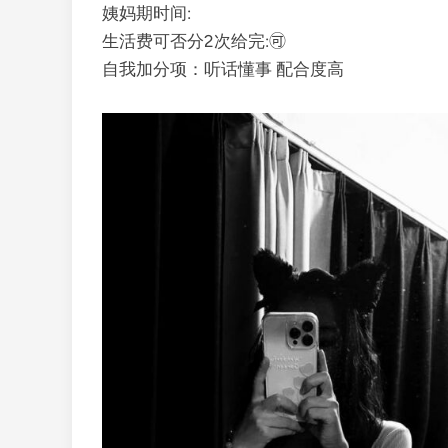
姨妈期时间:
生活费可否分2次给完:🉑
自我加分项：听话懂事 配合度高