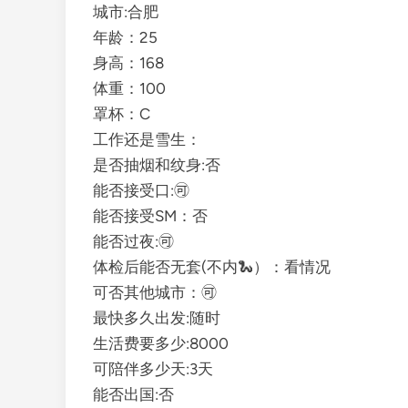
城市:合肥
年龄：25
身高：168
体重：100
罩杯：C
工作还是雪生：
是否抽烟和纹身:否
能否接受口:🉑
能否接受SM：否
能否过夜:🉑
体检后能否无套(不内🐍）：看情况
可否其他城市：🉑️
最快多久出发:随时
生活费要多少:8000
可陪伴多少天:3天
能否出国:否