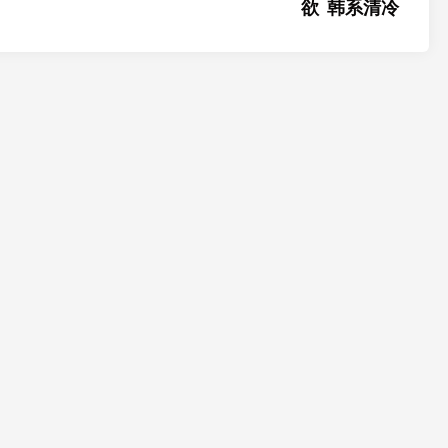
欲 韩系清冷