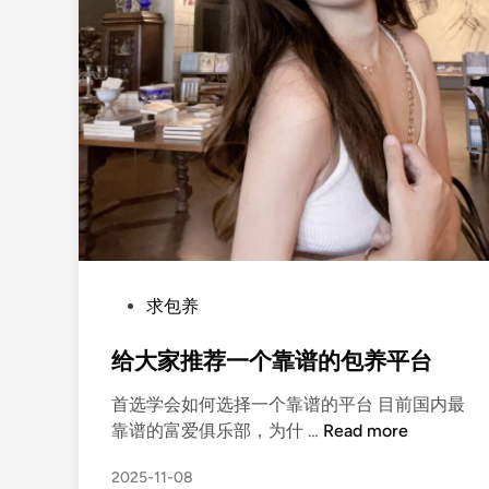
P
求包养
o
s
给大家推荐一个靠谱的包养平台
t
首选学会如何选择一个靠谱的平台 目前国内最
e
给
靠谱的富爱俱乐部，为什 …
Read more
d
大
i
2025-11-08
家
n