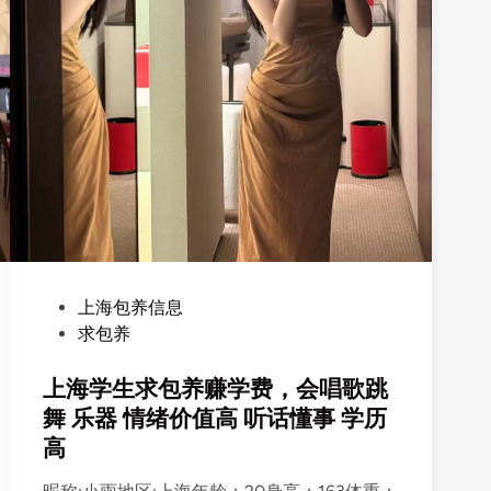
P
上海包养信息
o
求包养
s
t
上海学生求包养赚学费，会唱歌跳
e
舞 乐器 情绪价值高 听话懂事 学历
d
高
i
n