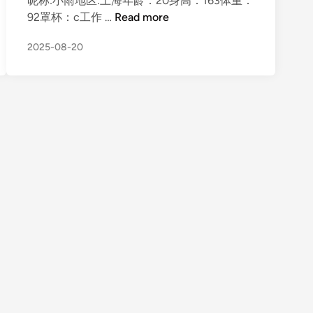
昵称:小雨地区:上海年龄：20身高：163体重：
上
92罩杯：c工作 …
Read more
海
2025-08-20
学
生
求
包
养
赚
学
费
，
会
唱
歌
跳
舞
乐
器