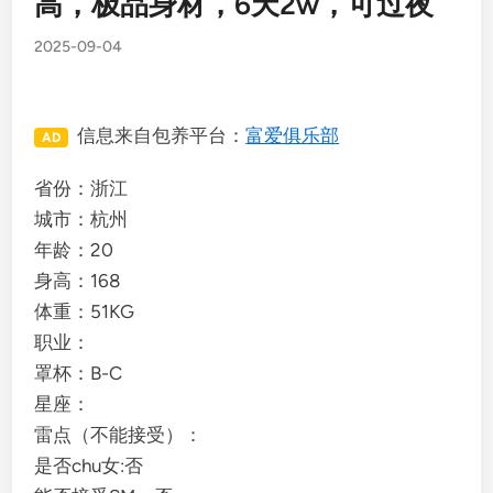
高，极品身材，6天2w，可过夜
2025-09-04
信息来自包养平台：
富爱俱乐部
AD
省份：浙江
城市：杭州
年龄：20
身高：168
体重：51KG
职业：
罩杯：B-C
星座：
雷点（不能接受）：
是否chu女:否