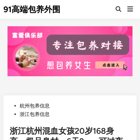
Skip
91高端包养外围
Mai
to
Men
content
Posted
杭州包养信息
in
浙江包养信息
浙江杭州混血女孩20岁168身