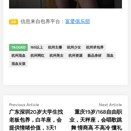
信息来自包养平台：
富爱俱乐部
AD
TAGGED
165以上
杭州主播
杭州少女
杭州求包养
杭州混血
杭州网红
杭州美女
杭州资源
极品身材
混血
混血女孩
文
Previous
Nex
Previous Article
Next Article
article:
artic
广东深圳20岁大学生找
重庆19岁/168自由职
章
老板包养，白羊座，会
业，天秤座，会唱歌跳
导
提供情绪价值，3天1
舞 情商高 不高冷 懂礼