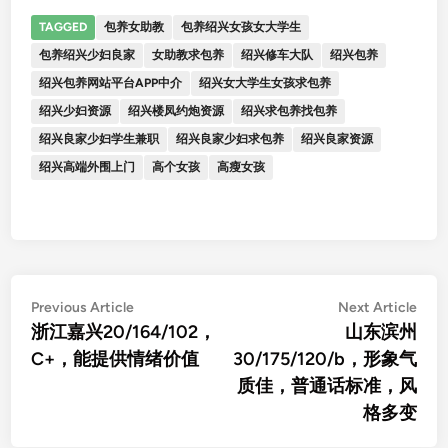
TAGGED
包养女助教
包养绍兴女孩女大学生
包养绍兴少妇良家
女助教求包养
绍兴修车大队
绍兴包养
绍兴包养网站平台APP中介
绍兴女大学生女孩求包养
绍兴少妇资源
绍兴楼凤约炮资源
绍兴求包养找包养
绍兴良家少妇学生兼职
绍兴良家少妇求包养
绍兴良家资源
绍兴高端外围上门
高个女孩
高瘦女孩
文
Previous
Nex
Previous Article
Next Article
article:
artic
浙江嘉兴20/164/102，
山东滨州
章
C+，能提供情绪价值
30/175/120/b，形象气
导
质佳，普通话标准，风
航
格多变