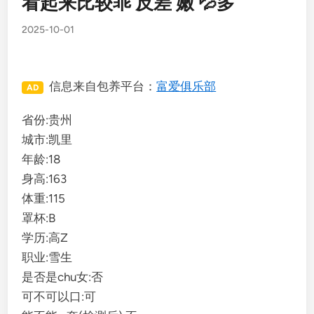
看起来比较乖 反差 嫩 💦多
2025-10-01
信息来自包养平台：
富爱俱乐部
AD
省份:贵州
城市:凯里
年龄:18
身高:163
体重:115
罩杯:B
学历:高Z
职业:雪生
是否是chu女:否
可不可以口:可