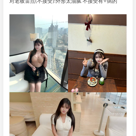
对老板雷点(不接受):外形太油腻 不接受有⭐️病的