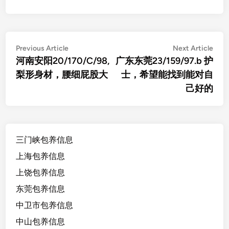
文
Previous
Nex
Previous Article
Next Article
article:
artic
河南安阳20/170/C/98,
广东东莞23/159/97.b 护
章
梨形身材，腰细屁股大
士，希望能找到能对自
导
己好的
航
三门峡包养信息
上海包养信息
上饶包养信息
东莞包养信息
中卫市包养信息
中山包养信息