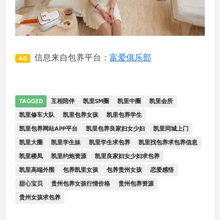
信息来自包养平台：
富爱俱乐部
AD
TAGGED
互相陪伴
凯里SM圈
凯里中圈
凯里会所
凯里修车大队
凯里包养女孩
凯里包养学生
凯里包养网站APP平台
凯里包养良家妇女少妇
凯里同城上门
凯里大圈
凯里学生妹
凯里学生求包养
凯里找包养求包养信息
凯里楼凤
凯里约炮资源
凯里良家妇女少妇求包养
凯里高端外围
包养凯里女孩
包养贵州女孩
恋爱感悟
甜心宝贝
贵州包养女孩行情价格
贵州包养资源
贵州女孩求包养