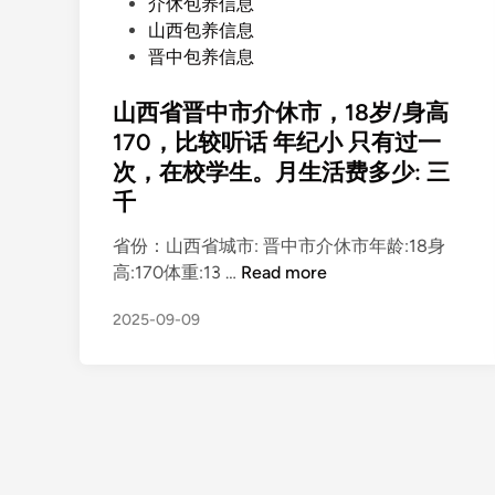
P
介休包养信息
o
山西包养信息
s
晋中包养信息
t
e
山西省晋中市介休市，18岁/身高
d
170，比较听话 年纪小 只有过一
i
次，在校学生。月生活费多少: 三
n
千
省份：山西省城市: 晋中市介休市年龄:18身
山
高:170体重:13 …
Read more
西
2025-09-09
省
晋
中
市
介
休
市