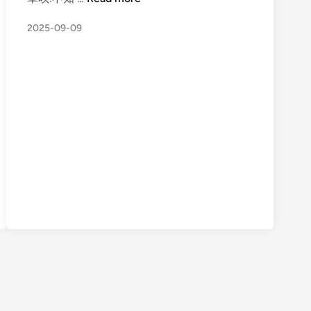
西
2025-09-09
阳
泉
1
8
岁
/
1
6
0
，
在
校
学
生
，
能
无