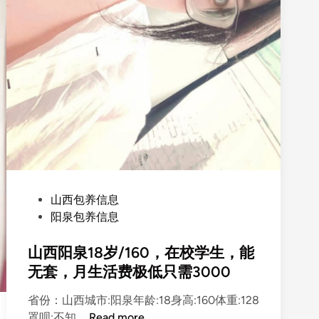
P
山西包养信息
o
阳泉包养信息
s
t
山西阳泉18岁/160，在校学生，能
e
无套，月生活费极低只需3000
d
省份：山西城市:阳泉年龄:18身高:160体重:128
i
山
罩呗:不知 …
Read more
n