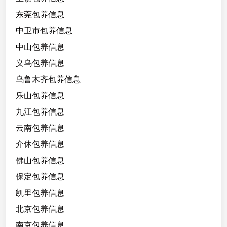
5
东莞包养信息
/
9
中卫市包养信息
0
中山包养信息
/
义乌包养信息
b
，
乌鲁木齐包养信息
美
乐山包养信息
甲
九江包养信息
师
，
云南包养信息
温
介休包养信息
柔
佛山包养信息
，
热
保定包养信息
心
凯里包养信息
，
北京包养信息
爱
聊
南京包养信息