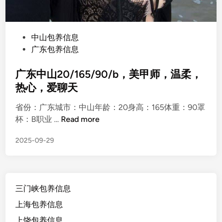
P
中山包养信息
o
广东包养信息
s
t
广东中山20/165/90/b，美甲师，温柔，
e
热心，爱聊天
d
省份：广东城市：中山年龄：20身高：165体重：90罩
i
广
杯：B职业 …
Read more
n
东
2025-09-29
中
山
2
0
三门峡包养信息
/
1
上海包养信息
6
上饶包养信息