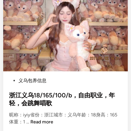
P
义乌包养信息
o
s
浙江义乌18/165/100/b，自由职业，年
t
轻，会跳舞唱歌
e
昵称：iyiy省份：浙江城市：义乌年龄：18身高：165
d
浙
体重：1 …
Read more
i
江
n