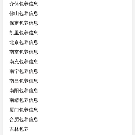
介休包养信息
，
佛山包养信息
年
轻
保定包养信息
，
凯里包养信息
会
北京包养信息
跳
舞
南京包养信息
唱
南充包养信息
歌
南宁包养信息
南昌包养信息
南阳包养信息
南靖包养信息
厦门包养信息
合肥包养信息
吉林包养