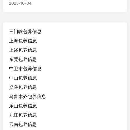
2025-10-04
义
乌
1
8
三门峡包养信息
/
1
上海包养信息
6
上饶包养信息
5
东莞包养信息
/
1
中卫市包养信息
0
中山包养信息
0
义乌包养信息
/
b
乌鲁木齐包养信息
，
乐山包养信息
自
九江包养信息
由
职
云南包养信息
业