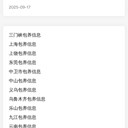
西
2025-09-17
上
饶
和
九
三门峡包养信息
江
1
上海包养信息
8
上饶包养信息
/
东莞包养信息
1
6
中卫市包养信息
3
中山包养信息
/
义乌包养信息
1
0
乌鲁木齐包养信息
2
乐山包养信息
，
九江包养信息
会
一
云南包养信息