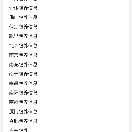
字
介休包养信息
马
佛山包养信息
钢
保定包养信息
琴
凯里包养信息
北京包养信息
没
考
南京包养信息
过
南充包养信息
级
南宁包养信息
，
听
南昌包养信息
话
南阳包养信息
懂
南靖包养信息
事
不
厦门包养信息
作
合肥包养信息
不
吉林包养
闹