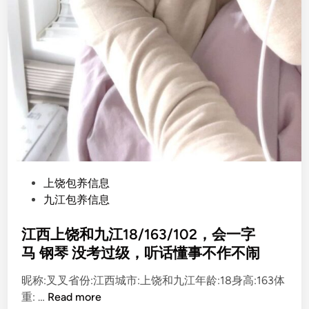
P
上饶包养信息
o
九江包养信息
s
t
江西上饶和九江18/163/102，会一字
e
马 钢琴 没考过级，听话懂事不作不闹
d
昵称:叉叉省份:江西城市:上饶和九江年龄:18身高:163体
i
江
重: …
Read more
n