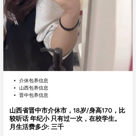
P
介休包养信息
o
山西包养信息
s
晋中包养信息
t
e
山西省晋中市介休市，18岁/身高170，比
d
较听话 年纪小 只有过一次，在校学生。
i
月生活费多少: 三千
n