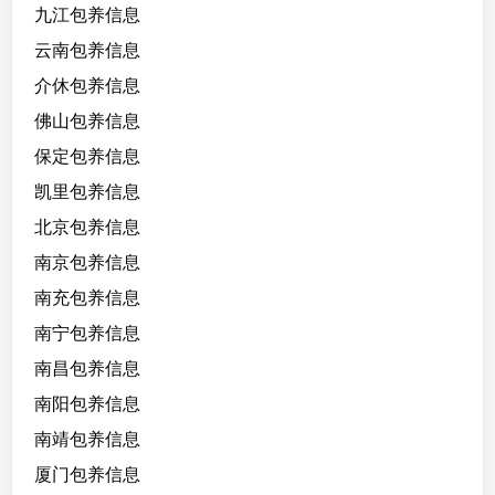
九江包养信息
0
，
云南包养信息
比
介休包养信息
较
佛山包养信息
听
话
保定包养信息
年
凯里包养信息
纪
北京包养信息
小
只
南京包养信息
有
南充包养信息
过
南宁包养信息
一
次
南昌包养信息
，
南阳包养信息
在
南靖包养信息
校
学
厦门包养信息