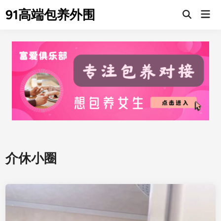
Skip
91高端包养外围
Mai
to
Men
content
介休小圈