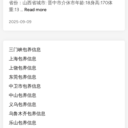
省份：山西省城市: 晋中市介休市年龄:18身高:170体
山
重:13 …
Read more
西
2025-09-09
省
晋
中
市
三门峡包养信息
介
休
上海包养信息
市
上饶包养信息
，
东莞包养信息
1
8
中卫市包养信息
岁
中山包养信息
/
义乌包养信息
身
高
乌鲁木齐包养信息
1
乐山包养信息
7