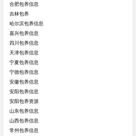
生
合肥包养信息
。
吉林包养
月
生
哈尔滨包养信息
活
嘉兴包养信息
费
四川包养信息
多
少
天津包养信息
:
宁夏包养信息
三
宁德包养信息
千
安徽包养信息
安阳包养信息
安阳包养资源
山东包养信息
山西包养信息
常州包养信息