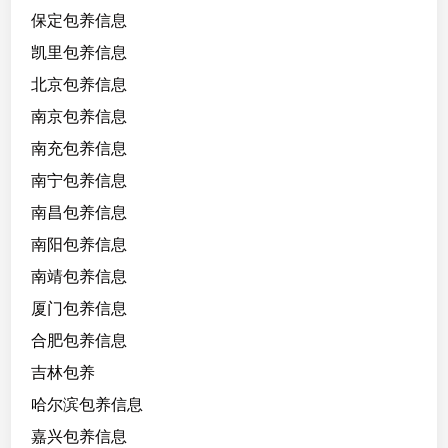
来
保定包养信息
比
凯里包养信息
较
北京包养信息
乖
反
南京包养信息
差
南充包养信息
嫩
南宁包养信息
💦
多
南昌包养信息
南阳包养信息
南靖包养信息
厦门包养信息
合肥包养信息
吉林包养
哈尔滨包养信息
嘉兴包养信息