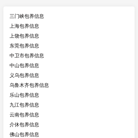
1
8
三门峡包养信息
/
1
上海包养信息
5
上饶包养信息
7
东莞包养信息
/
1
中卫市包养信息
1
中山包养信息
5
义乌包养信息
/
B
乌鲁木齐包养信息
,
乐山包养信息
高
九江包养信息
中
生
云南包养信息
，
介休包养信息
看
佛山包养信息
起