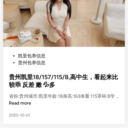
P
凯里包养信息
o
贵州包养信息
s
t
贵州凯里18/157/115/B,高中生，看起来比
e
较乖 反差 嫩 💦多
d
省份:贵州城市:凯里年龄:18身高:163体重:115罩杯:B学 …
i
贵
Read more
n
州
2025-10-01
凯
里