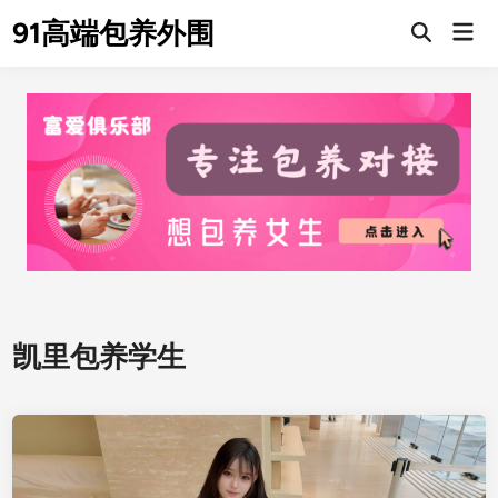
Skip
91高端包养外围
Mai
to
Men
content
凯里包养学生