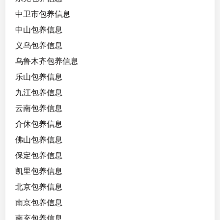
4
中卫市包养信息
7
中山包养信息
，
义乌包养信息
大
学
乌鲁木齐包养信息
生
乐山包养信息
，
九江包养信息
口
活
云南包养信息
技
介休包养信息
术
佛山包养信息
好
.
保定包养信息
服
凯里包养信息
务
北京包养信息
一
流
南京包养信息
.
南充包养信息