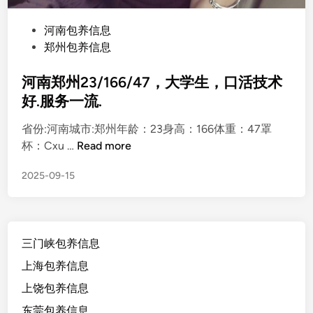
P
河南包养信息
o
郑州包养信息
s
t
河南郑州23/166/47，大学生，口活技术
e
好.服务一流.
d
省份:河南城市:郑州年龄：23身高：166体重：47罩
i
河
杯：Cxu …
Read more
n
南
2025-09-15
郑
州
2
3
三门峡包养信息
/
1
上海包养信息
6
上饶包养信息
6
东莞包养信息
/