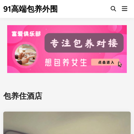
Skip
91高端包养外围
Mai
to
Men
content
包养住酒店