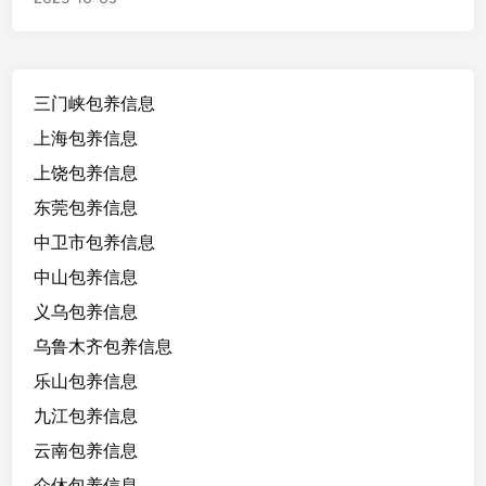
南
宁
1
9
三门峡包养信息
/
1
上海包养信息
6
上饶包养信息
4
东莞包养信息
/
8
中卫市包养信息
5
中山包养信息
/
义乌包养信息
A
+
乌鲁木齐包养信息
，
乐山包养信息
学
九江包养信息
生
，
云南包养信息
腰
介休包养信息