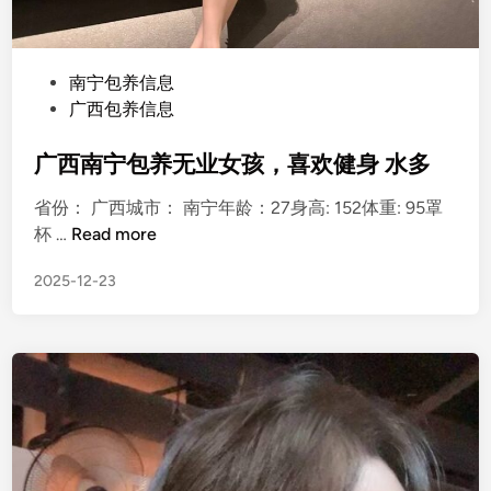
P
南宁包养信息
o
广西包养信息
s
t
广西南宁包养无业女孩，喜欢健身 水多
e
省份： 广西城市： 南宁年龄：27身高: 152体重: 95罩
d
广
杯 …
Read more
i
西
n
2025-12-23
南
宁
包
养
无
业
女
孩