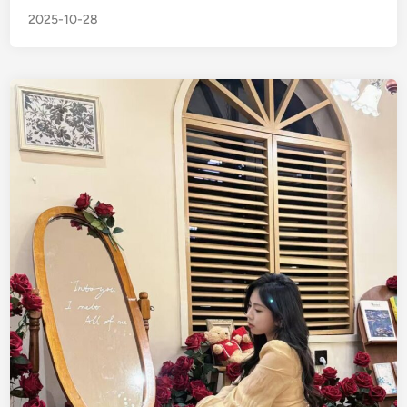
西
n
2025-10-28
南
宁
没
钱
求
金
主
包
养
1
9
/
1
5
8
/
8
8