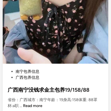
P
南宁包养信息
o
广西包养信息
s
t
广西南宁没钱求金主包养19/158/88
e
省份：广西城市：南宁年龄：19身高:158体重: 88罩
d
广
杯:a职 …
Read more
i