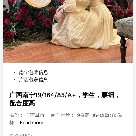
P
南宁包养信息
o
广西包养信息
s
t
广西南宁19/164/85/A+，学生，腰细，
e
配合度高
d
省份： 广西城市： 南宁年龄：19身高: 164体重: 85罩
i
广
杯 …
Read more
n
西
2025-10-03