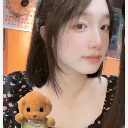
，
喜
欢
健
身
水
多