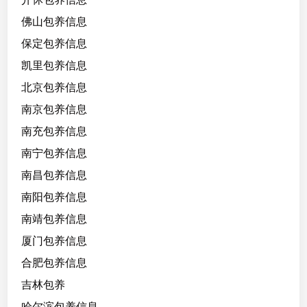
细
佛山包养信息
，
配
保定包养信息
合
凯里包养信息
度
北京包养信息
高
南京包养信息
南充包养信息
南宁包养信息
南昌包养信息
南阳包养信息
南靖包养信息
厦门包养信息
合肥包养信息
吉林包养
哈尔滨包养信息