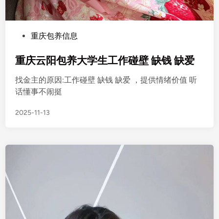
P
重庆包养信息
o
s
重庆云阳包养大学生工作碰壁 缺钱 缺爱
t
找金主的原因:工作碰壁 缺钱 缺爱 ，提供情绪价值 听
e
话懂事不闹挺
d
i
2025-11-13
n