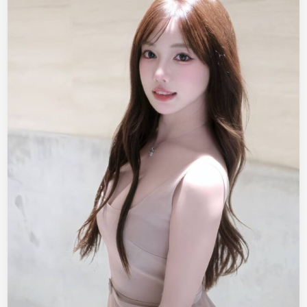
9
5
/
C
，
纯
天
然
全
脸
无
整
愿
意
学
习
温