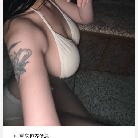
6
8
/
9
5
/
C
，
学
生
，
可
纯
可
欲
韩
系
P
重庆包养信息