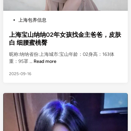
柔
专
一
P
上海包养信息
o
s
上海宝山纳纳02年女孩找金主爸爸，皮肤
t
白 细腰蜜桃臀
e
昵称:纳纳省份:上海城市:宝山年龄：02身高：163体
d
上
重：95罩 …
Read more
i
海
n
2025-09-16
宝
山
纳
纳
0
2
年
女