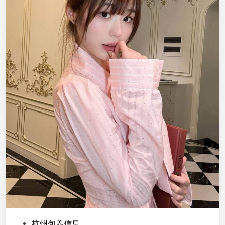
高
：
1
6
8
，
学
生
，
腰
细
翘
臀
屁
股
大
身
材
好
P
杭州包养信息