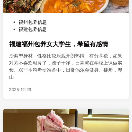
P
福州包养信息
o
福建包养信息
s
t
福建福州包养女大学生，希望有感情
e
沙漏型身材，性格比较乐观开朗热情，有分享欲，如果
d
对方不喜欢就算了，圈子干净，日常就在学校上课做实
i
验。双非本科考研准备中，日常偶尔会健身。徒步，爬
n
山
2025-12-23