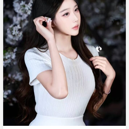
/
9
5
，
声
音
主
打
反
差
身
材
好