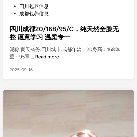
P
四川包养信息
o
成都包养信息
s
t
四川成都20/168/95/C，纯天然全脸无
e
整 愿意学习 温柔专一
d
昵称:夏天省份:四川城市:成都年龄：20身高：168体
i
四
重：95罩 …
Read more
n
川
2025-09-16
成
都
2
0
/
1
6
8
/