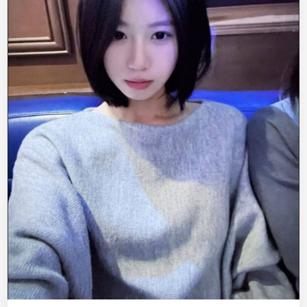
孩
找
金
主
爸
爸
，
皮
肤
白
细
腰
蜜
桃
臀