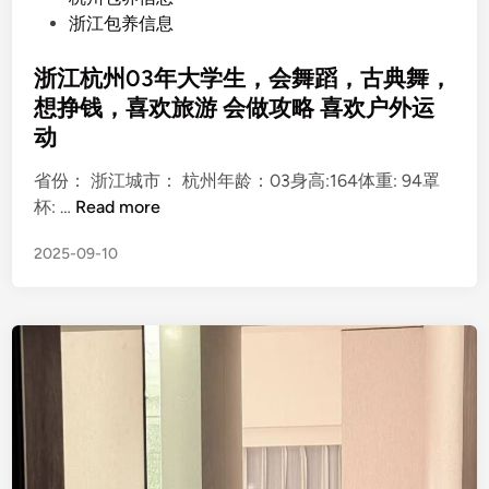
有
o
浙江包养信息
马
s
甲
t
浙江杭州03年大学生，会舞蹈，古典舞，
线
e
想挣钱，喜欢旅游 会做攻略 喜欢户外运
d
动
i
n
省份： 浙江城市： 杭州年龄：03身高:164体重: 94罩
浙
杯: …
Read more
江
2025-09-10
杭
州
0
3
年
大
学
生
，