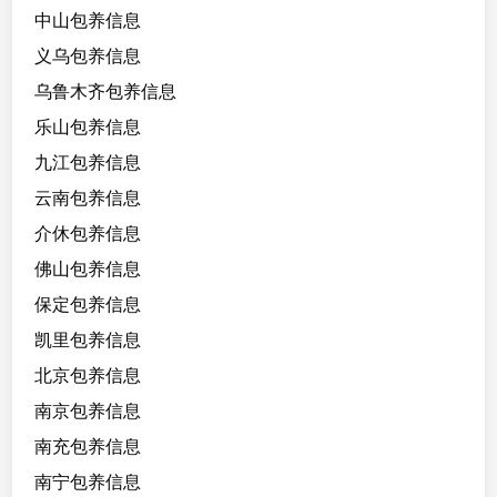
唱
中山包养信息
歌
义乌包养信息
跳
舞
乌鲁木齐包养信息
乐
乐山包养信息
器
九江包养信息
情
绪
云南包养信息
价
介休包养信息
值
佛山包养信息
高
听
保定包养信息
话
凯里包养信息
懂
北京包养信息
事
学
南京包养信息
历
南充包养信息
高
南宁包养信息