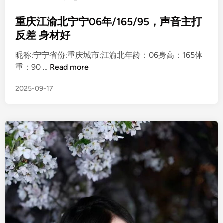
清
o
冷
s
重庆江渝北宁宁06年/165/95，声音主打
t
反差 身材好
e
昵称:宁宁省份:重庆城市:江渝北年龄：06身高：165体
d
重
重：90 …
Read more
i
庆
n
2025-09-17
江
渝
北
宁
宁
0
6
年
/
1
6
5