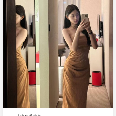
会
舞
蹈
，
古
典
舞
，
想
挣
钱
，
喜
欢
旅
游
会
做