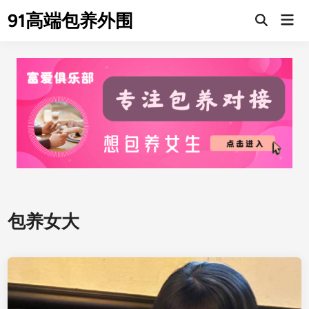
Skip
91高端包养外围
Mai
to
Men
content
包养女大