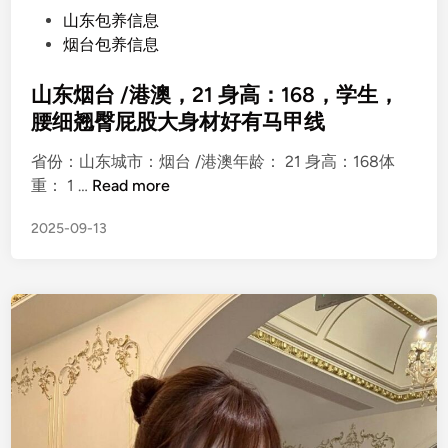
P
山东包养信息
o
烟台包养信息
s
t
山东烟台 /港澳，21 身高：168，学生，
e
腰细翘臀屁股大身材好有马甲线
d
省份：山东城市：烟台 /港澳年龄： 21 身高：168体
i
山
重： 1 …
Read more
n
东
2025-09-13
烟
台
/
港
澳
，
2
1
身