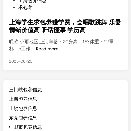
P
上海包养信息
攻
o
求包养
略
s
t
上海学生求包养赚学费，会唱歌跳舞 乐器
喜
e
情绪价值高 听话懂事 学历高
欢
d
户
昵称:小雨地区:上海年龄：20身高：163体重：92罩
i
外
上
杯：c工作 …
Read more
n
运
海
动
2025-08-20
学
生
求
包
三门峡包养信息
养
赚
上海包养信息
学
上饶包养信息
费
东莞包养信息
，
会
中卫市包养信息