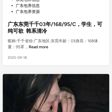
o
广东包养信息
s
广东包养资源
t
e
广东东莞千千03年/168/95/C，学生，可
d
纯可欲 韩系清冷
i
昵称:千千省份:广东地区:东莞年龄：03身高：168体
n
广
重：95罩 …
Read more
东
2025-09-18
东
莞
千
千
0
3
年
/
1