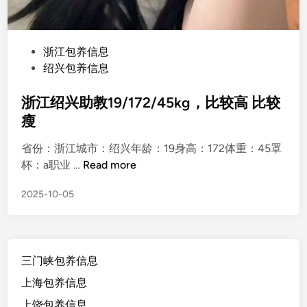
P
浙江包养信息
o
绍兴包养信息
s
t
浙江绍兴助教19/172/45kg，比较高 比较
e
瘦
d
省份：浙江城市：绍兴年龄：19身高：172体重：45罩
i
浙
杯：a职业 …
Read more
n
江
2025-10-05
绍
兴
助
教
三门峡包养信息
1
9
上海包养信息
/
上饶包养信息