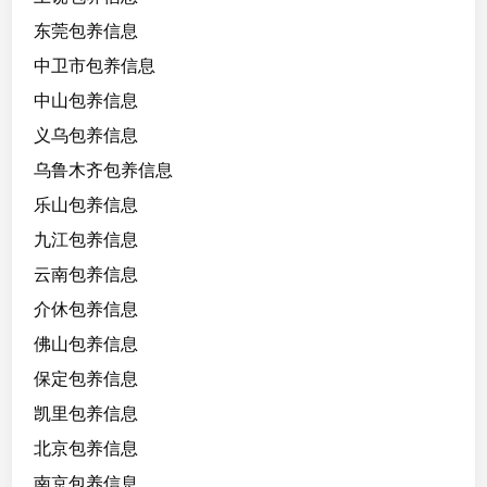
1
东莞包养信息
7
2
中卫市包养信息
/
中山包养信息
4
义乌包养信息
5
k
乌鲁木齐包养信息
g
乐山包养信息
，
九江包养信息
比
较
云南包养信息
高
介休包养信息
比
佛山包养信息
较
瘦
保定包养信息
凯里包养信息
北京包养信息
南京包养信息