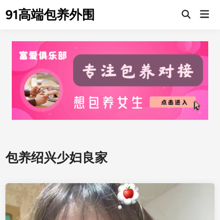
Skip
91高端包养外围
Mai
to
Men
content
包养绍兴少妇良家