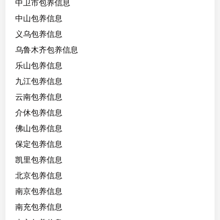
2
中卫市包养信息
/
中山包养信息
B
义乌包养信息
，
平
乌鲁木齐包养信息
常
乐山包养信息
喜
九江包养信息
欢
画
云南包养信息
画
介休包养信息
佛山包养信息
爱
看
保定包养信息
画
凯里包养信息
展
北京包养信息
爱
南京包养信息
打
南充包养信息
游