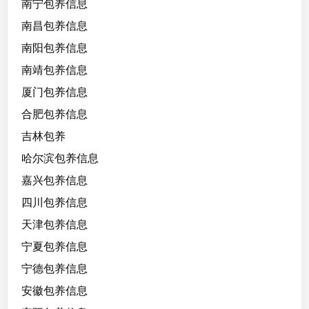
南宁包养信息
戏
南昌包养信息
温
南阳包养信息
柔
南靖包养信息
有
点
厦门包养信息
内
合肥包养信息
向
吉林包养
听
哈尔滨包养信息
话
嘉兴包养信息
四川包养信息
天津包养信息
宁夏包养信息
宁德包养信息
安徽包养信息