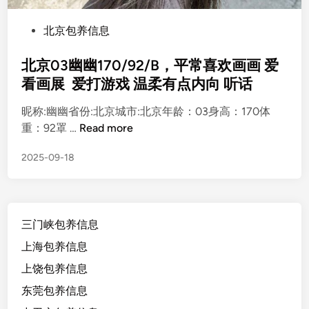
P
北京包养信息
o
s
北京03幽幽170/92/B，平常喜欢画画 爱
t
看画展 爱打游戏 温柔有点内向 听话
e
昵称:幽幽省份:北京城市:北京年龄：03身高：170体
d
北
重：92罩 …
Read more
i
京
n
2025-09-18
0
3
幽
幽
三门峡包养信息
1
7
上海包养信息
0
上饶包养信息
/
东莞包养信息
9