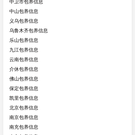
2
中卫市包养信息
/
中山包养信息
B
义乌包养信息
，
平
乌鲁木齐包养信息
常
乐山包养信息
喜
九江包养信息
欢
画
云南包养信息
画
介休包养信息
佛山包养信息
爱
看
保定包养信息
画
凯里包养信息
展
北京包养信息
爱
南京包养信息
打
南充包养信息
游