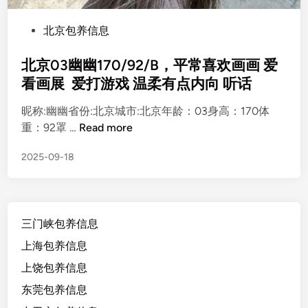
P
北京包养信息
o
s
北京03幽幽170/92/B，平常喜欢画画 爱
t
看画展 爱打游戏 温柔有点内向 听话
e
昵称:幽幽省份:北京城市:北京年龄：03身高：170体
d
北
重：92罩 …
Read more
i
京
n
2025-09-18
0
3
幽
幽
三门峡包养信息
1
7
上海包养信息
0
上饶包养信息
/
东莞包养信息
9