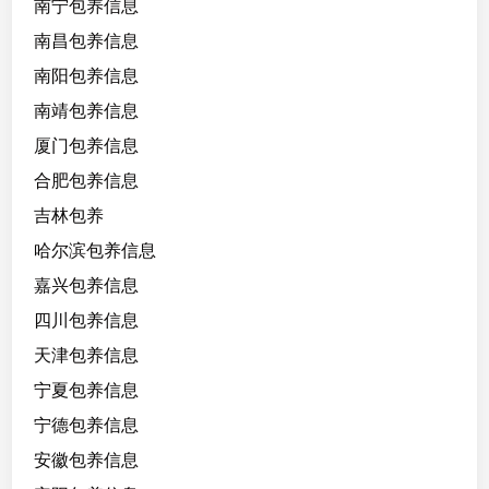
南宁包养信息
戏
南昌包养信息
温
南阳包养信息
柔
南靖包养信息
有
点
厦门包养信息
内
合肥包养信息
向
吉林包养
听
哈尔滨包养信息
话
嘉兴包养信息
四川包养信息
天津包养信息
宁夏包养信息
宁德包养信息
安徽包养信息