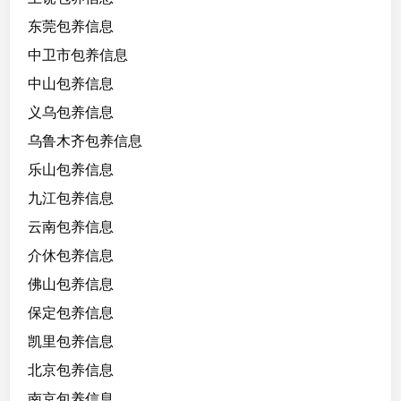
8
东莞包养信息
/
1
中卫市包养信息
7
中山包养信息
4
义乌包养信息
/
1
乌鲁木齐包养信息
1
乐山包养信息
0
九江包养信息
/
C
云南包养信息
，
介休包养信息
大
佛山包养信息
学
生
保定包养信息
凯里包养信息
北京包养信息
南京包养信息