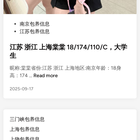
P
南京包养信息
o
江苏包养信息
s
t
江苏 浙江 上海棠棠 18/174/110/C，大学
e
生
d
昵称:棠棠省份:江苏 浙江 上海地区:南京年龄：18身
i
江
高：174 …
Read more
n
苏
2025-09-17
浙
江
上
海
三门峡包养信息
棠
棠
上海包养信息
1
上饶包养信息