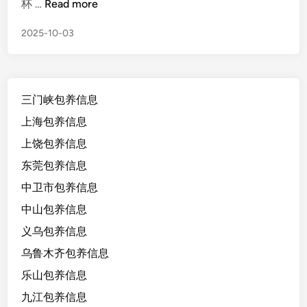
广
杯 …
Read more
n
西
2025-10-03
南
宁
1
9
三门峡包养信息
/
1
上海包养信息
6
上饶包养信息
4
东莞包养信息
/
8
中卫市包养信息
5
中山包养信息
/
义乌包养信息
A
+
乌鲁木齐包养信息
，
乐山包养信息
学
九江包养信息
生