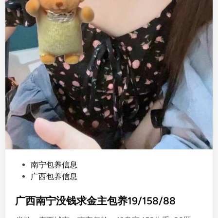
P
南宁包养信息
o
广西包养信息
s
t
广西南宁没钱求金主包养19/158/88
e