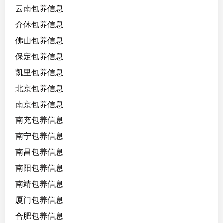
，
云南包养信息
腰
介休包养信息
细
佛山包养信息
，
配
保定包养信息
合
凯里包养信息
度
北京包养信息
高
南京包养信息
南充包养信息
南宁包养信息
南昌包养信息
南阳包养信息
南靖包养信息
厦门包养信息
合肥包养信息