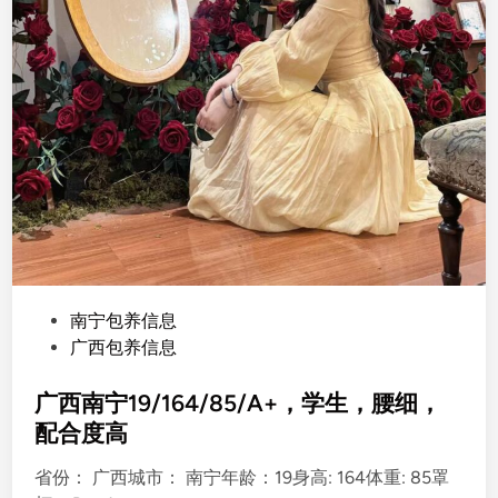
8
8
P
南宁包养信息
o
广西包养信息
s
t
广西南宁19/164/85/A+，学生，腰细，
e
配合度高
d
省份： 广西城市： 南宁年龄：19身高: 164体重: 85罩
i