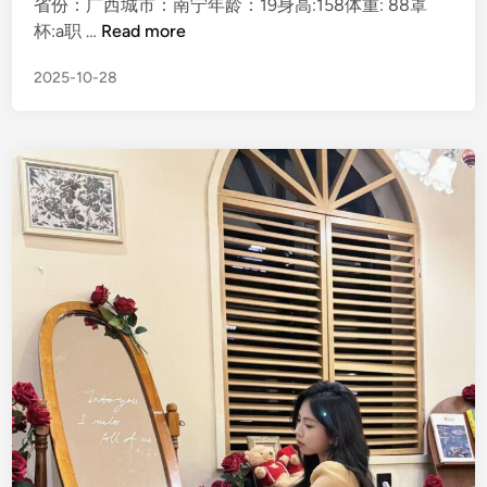
省份：广西城市：南宁年龄：19身高:158体重: 88罩
d
广
杯:a职 …
Read more
i
西
n
2025-10-28
南
宁
没
钱
求
金
主
包
养
1
9
/
1
5
8
/