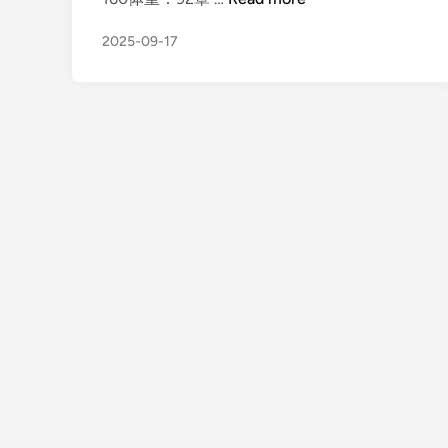
n
西
2025-09-17
南
昌
猫
咪
1
8
/
1
6
0
/
9
2
/
B
，
学