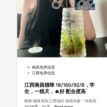
P
南昌包养信息
o
江西包养信息
s
t
江西南昌猫咪 18/160/92/B，学
e
生，一线天，🔥好 配合度高
d
昵称:猫咪省份:江西地区:南昌年龄：18身高：
i
江
160体重：92罩 …
Read more