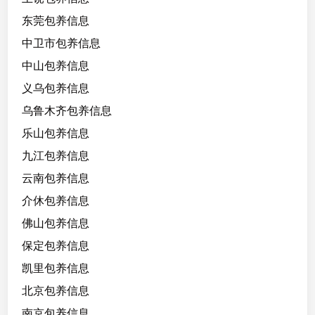
1
东莞包养信息
6
0
中卫市包养信息
/
中山包养信息
9
义乌包养信息
2
/
乌鲁木齐包养信息
B
乐山包养信息
，
九江包养信息
学
生
云南包养信息
，
介休包养信息
一
佛山包养信息
线
天
保定包养信息
，
凯里包养信息
🔥
北京包养信息
好
配
南京包养信息