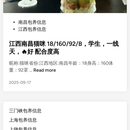
P
南昌包养信息
o
江西包养信息
s
t
江西南昌猫咪 18/160/92/B，学生，一线
e
天，🔥好 配合度高
d
昵称:猫咪省份:江西地区:南昌年龄：18身高：160体
i
江
重：92罩 …
Read more
n
西
2025-09-17
南
昌
猫
咪
三门峡包养信息
1
8
上海包养信息
/
上饶包养信息