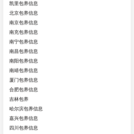
凯里包养信息
蹈
北京包养信息
，
艺
南京包养信息
术
南充包养信息
生
南宁包养信息
；
懂
南昌包养信息
场
南阳包养信息
合
南靖包养信息
懂
事
厦门包养信息
，
合肥包养信息
守
吉林包养
约
，
哈尔滨包养信息
听
嘉兴包养信息
话
四川包养信息
，