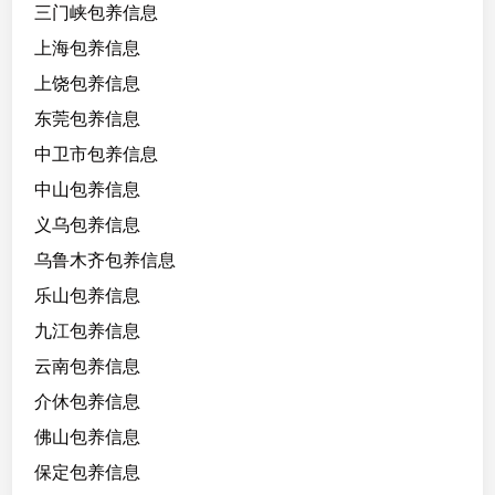
三门峡包养信息
年
，
上海包养信息
身
上饶包养信息
高
东莞包养信息
1
6
中卫市包养信息
6
中山包养信息
，
义乌包养信息
短
期
乌鲁木齐包养信息
可
乐山包养信息
沟
九江包养信息
通
7
云南包养信息
天
介休包养信息
2
佛山包养信息
w
，
保定包养信息
舞