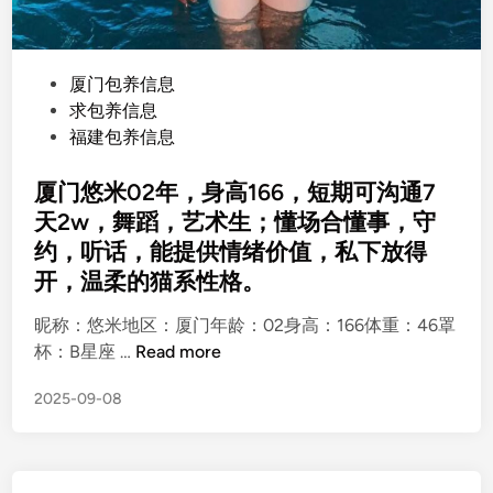
P
厦门包养信息
o
求包养信息
s
福建包养信息
t
e
厦门悠米02年，身高166，短期可沟通7
d
天2w，舞蹈，艺术生；懂场合懂事，守
i
约，听话，能提供情绪价值，私下放得
n
开，温柔的猫系性格。
昵称：悠米地区：厦门年龄：02身高：166体重：46罩
厦
杯：B星座 …
Read more
门
2025-09-08
悠
米
0
2