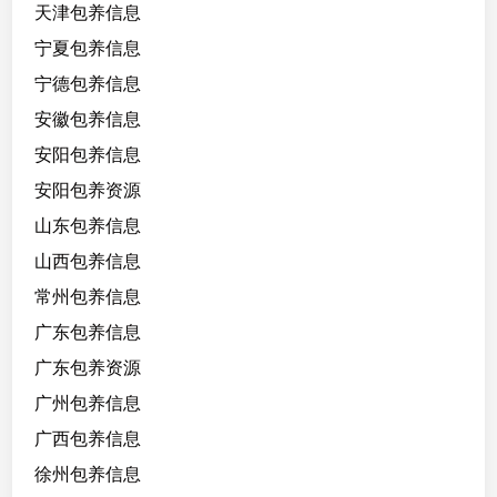
能
天津包养信息
提
宁夏包养信息
供
宁德包养信息
情
绪
安徽包养信息
价
安阳包养信息
值
安阳包养资源
，
私
山东包养信息
下
山西包养信息
放
常州包养信息
得
开
广东包养信息
，
广东包养资源
温
广州包养信息
柔
的
广西包养信息
猫
徐州包养信息
系