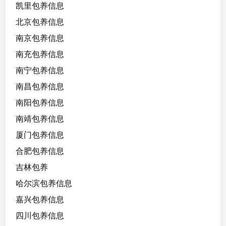
凯里包养信息
蹈
北京包养信息
，
艺
南京包养信息
术
南充包养信息
生
南宁包养信息
；
懂
南昌包养信息
场
南阳包养信息
合
南靖包养信息
懂
事
厦门包养信息
，
合肥包养信息
守
吉林包养
约
，
哈尔滨包养信息
听
嘉兴包养信息
话
四川包养信息
，