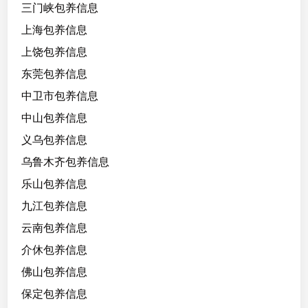
三门峡包养信息
年
，
上海包养信息
身
上饶包养信息
高
东莞包养信息
1
6
中卫市包养信息
6
中山包养信息
，
义乌包养信息
短
期
乌鲁木齐包养信息
可
乐山包养信息
沟
九江包养信息
通
7
云南包养信息
天
介休包养信息
2
佛山包养信息
w
，
保定包养信息
舞