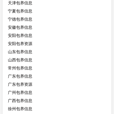
能
天津包养信息
提
宁夏包养信息
供
宁德包养信息
情
绪
安徽包养信息
价
安阳包养信息
值
安阳包养资源
，
私
山东包养信息
下
山西包养信息
放
常州包养信息
得
开
广东包养信息
，
广东包养资源
温
广州包养信息
柔
的
广西包养信息
猫
徐州包养信息
系