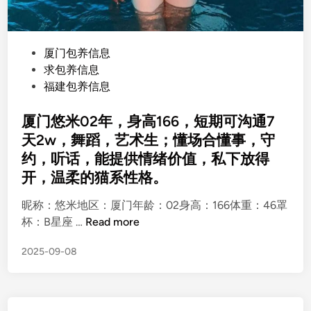
P
厦门包养信息
o
求包养信息
s
福建包养信息
t
e
厦门悠米02年，身高166，短期可沟通7
d
天2w，舞蹈，艺术生；懂场合懂事，守
i
约，听话，能提供情绪价值，私下放得
n
开，温柔的猫系性格。
昵称：悠米地区：厦门年龄：02身高：166体重：46罩
厦
杯：B星座 …
Read more
门
2025-09-08
悠
米
0
2