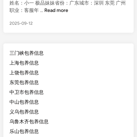
姓名：小一 极品妹妹省份：广东城市：深圳 东莞 广州
小
职业：客服年 …
Read more
一
2025-09-12
极
品
妹
妹
三门峡包养信息
，
深
上海包养信息
圳
上饶包养信息
东
东莞包养信息
莞
广
中卫市包养信息
州
中山包养信息
，
义乌包养信息
有
纹
乌鲁木齐包养信息
身
乐山包养信息
不