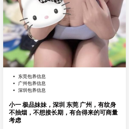
P
东莞包养信息
o
广州包养信息
s
深圳包养信息
t
e
小一 极品妹妹，深圳 东莞 广州，有纹身
d
不抽烟，不想接长期，有合得来的可商量
i
考虑
n