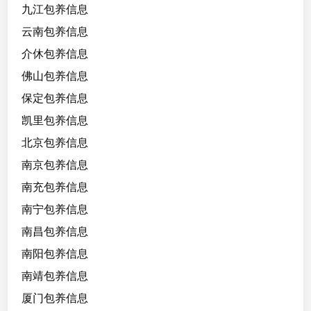
九江包养信息
抽
烟
云南包养信息
，
介休包养信息
不
佛山包养信息
想
接
保定包养信息
长
凯里包养信息
期
北京包养信息
，
有
南京包养信息
合
南充包养信息
得
南宁包养信息
来
的
南昌包养信息
可
南阳包养信息
商
南靖包养信息
量
考
厦门包养信息