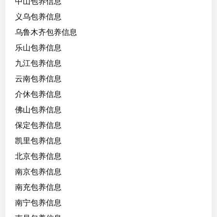
中山包养信息
1
义乌包养信息
0
0
乌鲁木齐包养信息
/
乐山包养信息
C
九江包养信息
,
听
云南包养信息
话
介休包养信息
懂
佛山包养信息
事
配
保定包养信息
合
凯里包养信息
度
北京包养信息
高
南京包养信息
南充包养信息
南宁包养信息