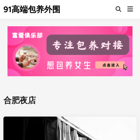
Skip
91高端包养外围
Mai
to
Men
content
合肥夜店