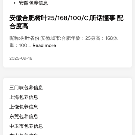
o
安徽包养信息
s
t
安徽合肥树叶25/168/100/C,听话懂事 配
e
合度高
d
昵称:树叶省份:安徽城市:合肥年龄：25身高：168体
i
安
重：100 …
Read more
n
徽
2025-09-18
合
肥
树
叶
三门峡包养信息
2
5
上海包养信息
/
上饶包养信息
1
东莞包养信息
6
8
中卫市包养信息
/