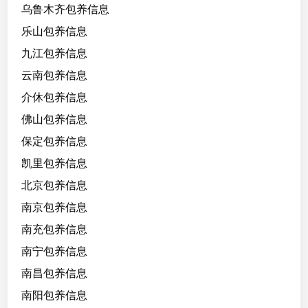
C
乌鲁木齐包养信息
，
乐山包养信息
出
九江包养信息
纳
会
云南包养信息
计
介休包养信息
，
佛山包养信息
会
打
保定包养信息
麻
凯里包养信息
将
北京包养信息
南京包养信息
南充包养信息
南宁包养信息
南昌包养信息
南阳包养信息