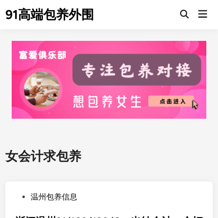
Skip
91高端包养外围
Mai
to
Men
content
女会计求包养
P
温州包养信息
o