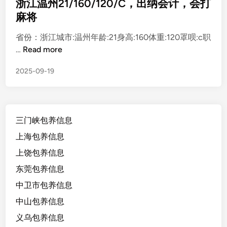
s
浙江温州21/160/120/C，出纳会计，会打
t
麻将
e
省份：浙江城市:温州年龄:21身高:160体重:120罩呗:c职
d
浙
…
Read more
i
江
n
2025-09-19
温
州
2
1
三门峡包养信息
/
1
上海包养信息
6
上饶包养信息
0
东莞包养信息
/
1
中卫市包养信息
2
中山包养信息
0
义乌包养信息
/