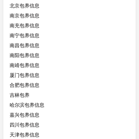
北京包养信息
态
不
南京包养信息
强
南充包养信息
势
南宁包养信息
不
暴
南昌包养信息
力
南阳包养信息
不
南靖包养信息
拍
视
厦门包养信息
频
合肥包养信息
，
吉林包养
（
教
哈尔滨包养信息
师
嘉兴包养信息
）
四川包养信息
温
柔
天津包养信息