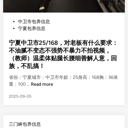
P
中卫市包养信息
o
宁夏包养信息
s
t
宁夏中卫市25/168，对老板有什么要求：
e
不油腻不变态不强势不暴力不拍视频，
d
（教师）温柔体贴腿长腰细善解人意，回
i
族，不乱搞！
n
省份：宁夏城市：中卫市年龄：25身高：168胸：36体
宁
重：100 …
Read more
夏
2025-09-05
中
卫
市
2
三门峡包养信息
5