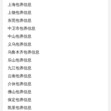
/
上海包养信息
1
上饶包养信息
6
东莞包养信息
8
，
中卫市包养信息
对
中山包养信息
老
义乌包养信息
板
有
乌鲁木齐包养信息
什
乐山包养信息
么
九江包养信息
要
求
云南包养信息
：
介休包养信息
不
佛山包养信息
油
腻
保定包养信息
不
凯里包养信息
变