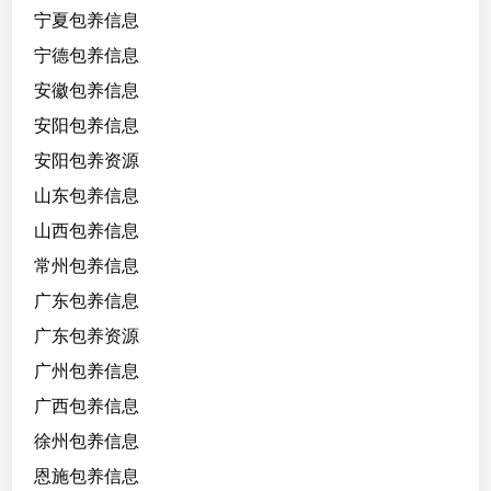
体
宁夏包养信息
贴
宁德包养信息
腿
长
安徽包养信息
腰
安阳包养信息
细
安阳包养资源
善
解
山东包养信息
人
山西包养信息
意
常州包养信息
，
回
广东包养信息
族
广东包养资源
，
广州包养信息
不
乱
广西包养信息
搞
徐州包养信息
！
恩施包养信息