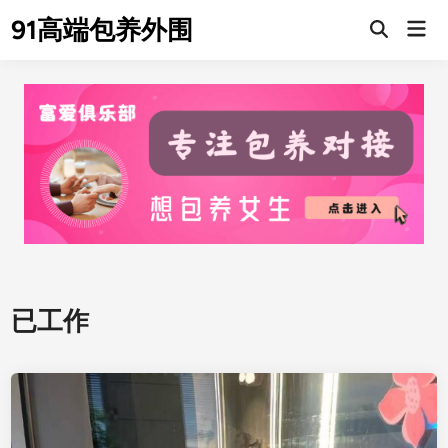
Skip
91高端包养外围
Mai
to
Men
content
已工作