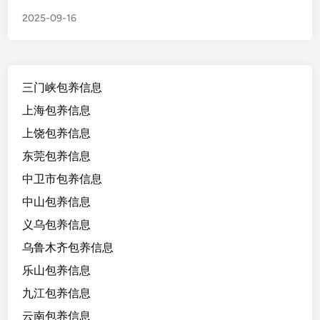
东
2025-09-16
东
莞
里
里
三门峡包养信息
2
3
上海包养信息
/
上饶包养信息
1
东莞包养信息
6
0
中卫市包养信息
/
中山包养信息
8
义乌包养信息
8
，
乌鲁木齐包养信息
很
乐山包养信息
轻
九江包养信息
，
可
云南包养信息