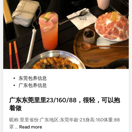
P
东莞包养信息
o
广东包养信息
s
t
广东东莞里里23/160/88，很轻，可以抱
e
着做
d
昵称:里里省份:广东地区:东莞年龄:23身高:160体重:88
i
广
罩 …
Read more
n