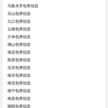
2
乌鲁木齐包养信息
，
乐山包养信息
腰
九江包养信息
臀
比
云南包养信息
好
介休包养信息
，
佛山包养信息
有
反
保定包养信息
差
凯里包养信息
，
北京包养信息
温
柔
南京包养信息
情
南充包养信息
绪
南宁包养信息
稳
定
南昌包养信息
，
南阳包养信息