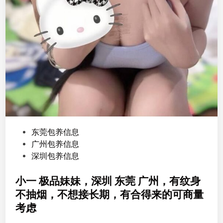
P
东莞包养信息
o
广州包养信息
s
深圳包养信息
t
e
小一 极品妹妹，深圳 东莞 广州，有纹身
d
不抽烟，不想接长期，有合得来的可商量
i
考虑
n