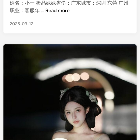
姓名：小一 极品妹妹省份：广东城市：深圳 东莞 广州
小
职业：客服年 …
Read more
一
2025-09-12
极
品
妹
妹
，
深
圳
东
莞
广
州
，
有
纹
身
不