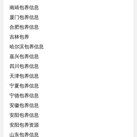
积
南靖包养信息
极
乐
厦门包养信息
观
合肥包养信息
开
吉林包养
朗
，
哈尔滨包养信息
有
嘉兴包养信息
素
四川包养信息
质
，
天津包养信息
情
宁夏包养信息
商
宁德包养信息
智
商
安徽包养信息
比
安阳包养信息
较
安阳包养资源
高
山东包养信息