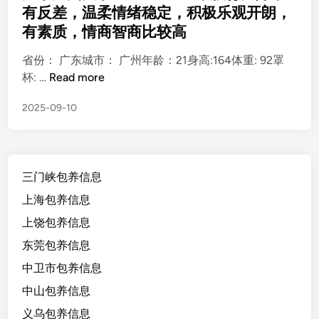
虑
e
有反差，温柔情绪稳定，积极乐观开朗，
d
有素质，情商智商比较高
i
n
省份： 广东城市： 广州年龄：21身高:164体重: 92罩
广
杯: …
Read more
东
2025-09-10
广
州
大
学
三门峡包养信息
生
2
上海包养信息
1
上饶包养信息
/
东莞包养信息
1
6
中卫市包养信息
4
中山包养信息
/
义乌包养信息
9