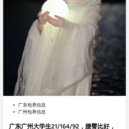
抽
烟
，
不
想
接
长
期
，
有
合
得
来
的
可
P
广东包养信息
商
o
广州包养信息
量
s
考
t
广东广州大学生21/164/92，腰臀比好，