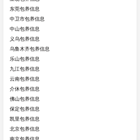
4
东莞包养信息
/
8
中卫市包养信息
5
中山包养信息
/
义乌包养信息
B
，
乌鲁木齐包养信息
原
乐山包养信息
生
九江包养信息
脸
无
云南包养信息
整
介休包养信息
佛山包养信息
甜
欲
保定包养信息
型
凯里包养信息
北京包养信息
南京包养信息