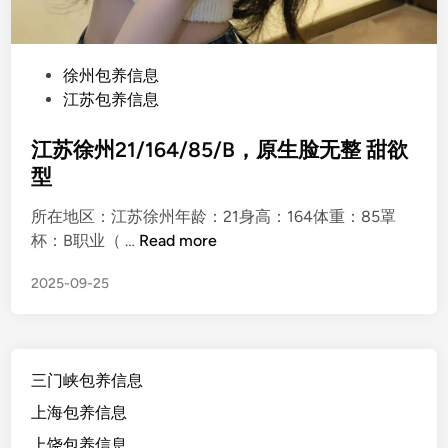
P
徐州包养信息
o
江苏包养信息
s
t
江苏徐州21/164/85/B，原生脸无整 甜欲
e
型
d
所在地区：江苏徐州年龄：21身高：164体重：85罩
i
江
杯：B职业（ …
Read more
n
苏
2025-09-25
徐
州
2
1
三门峡包养信息
/
1
上海包养信息
6
上饶包养信息