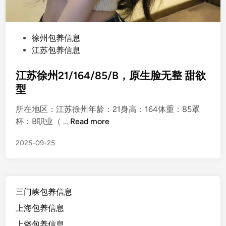
P
徐州包养信息
o
江苏包养信息
s
t
江苏徐州21/164/85/B，原生脸无整 甜欲
e
型
d
所在地区：江苏徐州年龄：21身高：164体重：85罩
i
江
杯：B职业（ …
Read more
n
苏
2025-09-25
徐
州
2
1
三门峡包养信息
/
1
上海包养信息
6
上饶包养信息