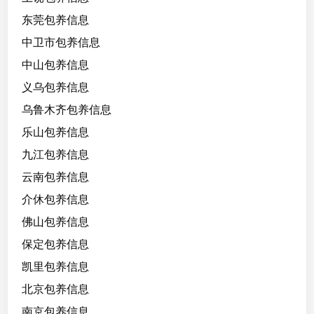
4
东莞包养信息
/
8
中卫市包养信息
5
中山包养信息
/
义乌包养信息
B
，
乌鲁木齐包养信息
原
乐山包养信息
生
九江包养信息
脸
无
云南包养信息
整
介休包养信息
佛山包养信息
甜
欲
保定包养信息
型
凯里包养信息
北京包养信息
南京包养信息