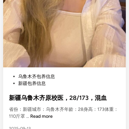
P
乌鲁木齐包养信息
o
新疆包养信息
s
t
新疆乌鲁木齐原校医，28/173，混血
e
省份：新疆城市：乌鲁木齐年龄：28身高：173体重：
d
新
110斤罩 …
Read more
i
疆
n
2025-09-13