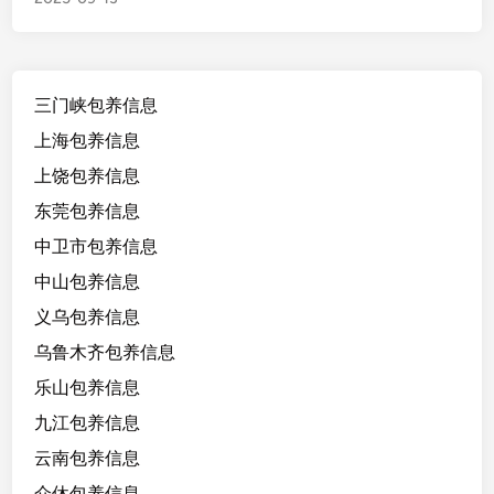
乌
鲁
木
齐
三门峡包养信息
原
校
上海包养信息
医
上饶包养信息
，
东莞包养信息
2
8
中卫市包养信息
/
中山包养信息
1
义乌包养信息
7
3
乌鲁木齐包养信息
，
乐山包养信息
混
九江包养信息
血
云南包养信息
介休包养信息