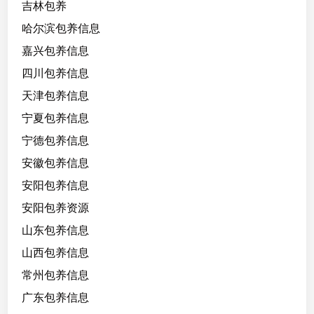
吉林包养
欢
学
哈尔滨包养信息
习
嘉兴包养信息
英
四川包养信息
语
，
天津包养信息
舞
宁夏包养信息
蹈
宁德包养信息
生
，
安徽包养信息
主
安阳包养信息
攻
安阳包养资源
拉
丁
山东包养信息
舞
山西包养信息
常州包养信息
广东包养信息