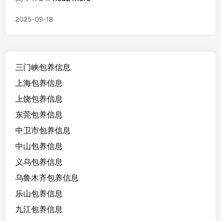
江
2025-09-18
杭
州
极
品
三门峡包养信息
舞
蹈
上海包养信息
生
上饶包养信息
1
东莞包养信息
8
/
中卫市包养信息
1
中山包养信息
7
义乌包养信息
2
/
乌鲁木齐包养信息
5
乐山包养信息
2
九江包养信息
k