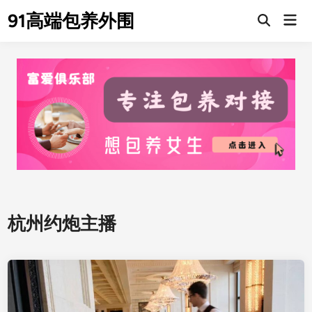
Skip
91高端包养外围
Mai
to
Men
content
杭州约炮主播