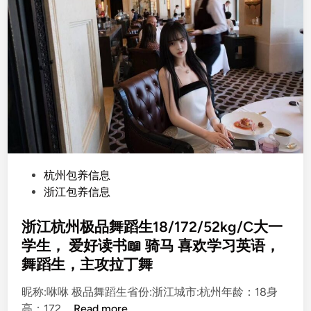
P
杭州包养信息
o
浙江包养信息
s
t
浙江杭州极品舞蹈生18/172/52kg/C大一
e
学生， 爱好读书📖 骑马 喜欢学习英语，
d
舞蹈生，主攻拉丁舞
i
n
昵称:咻咻 极品舞蹈生省份:浙江城市:杭州年龄：18身
浙
高：172 …
Read more