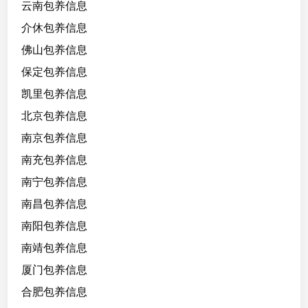
g
云南包养信息
/
介休包养信息
C
佛山包养信息
大
一
保定包养信息
学
凯里包养信息
生
北京包养信息
，
南京包养信息
爱
南充包养信息
好
南宁包养信息
读
书
南昌包养信息
📖
南阳包养信息
南靖包养信息
骑
马
厦门包养信息
合肥包养信息
喜