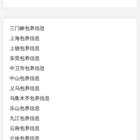
汉
小
栗
三门峡包养信息
2
1
上海包养信息
/
上饶包养信息
1
东莞包养信息
6
5
中卫市包养信息
/
中山包养信息
9
义乌包养信息
4
，
乌鲁木齐包养信息
学
乐山包养信息
生
九江包养信息
云南包养信息
介休包养信息