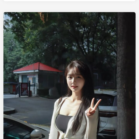
汉
包
养
白
羊
座
女
孩