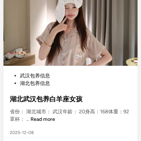
P
武汉包养信息
o
湖北包养信息
s
t
湖北武汉包养白羊座女孩
e
省份： 湖北城市： 武汉年龄： 20身高：168体重：92
d
湖
罩杯： …
Read more
i
北
n
2025-12-08
武