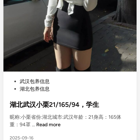
P
武汉包养信息
o
湖北包养信息
s
t
湖北武汉小栗21/165/94，学生
e
昵称:小栗省份:湖北城市:武汉年龄：21身高：165体
d
湖
重：94罩 …
Read more
i
北
n
2025-09-16
武