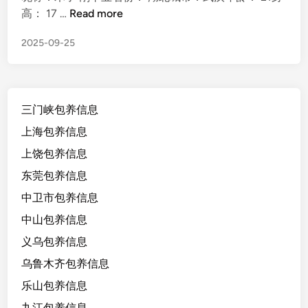
d
湖
高： 17 …
Read more
i
北
n
2025-09-25
武
汉
包
养
三门峡包养信息
刚
毕
上海包养信息
业
上饶包养信息
大
东莞包养信息
学
生
中卫市包养信息
2
中山包养信息
1
义乌包养信息
/
1
乌鲁木齐包养信息
7
乐山包养信息
0
九江包养信息