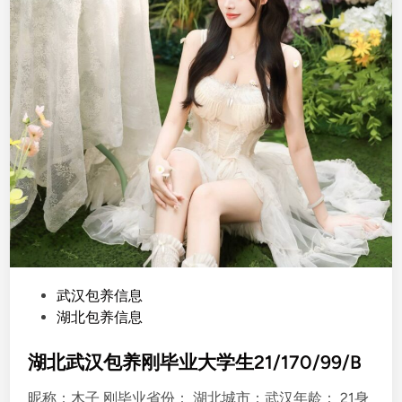
P
武汉包养信息
o
湖北包养信息
s
t
湖北武汉包养刚毕业大学生21/170/99/B
e
昵称：木子 刚毕业省份： 湖北城市：武汉年龄： 21身