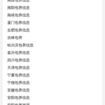
南昌包养信息
格
南阳包养信息
好
南靖包养信息
活
泼
厦门包养信息
开
合肥包养信息
朗
吉林包养
，
可
哈尔滨包养信息
无
嘉兴包养信息
套
四川包养信息
，
不
天津包养信息
能
宁夏包养信息
口
宁德包养信息
安徽包养信息
安阳包养信息