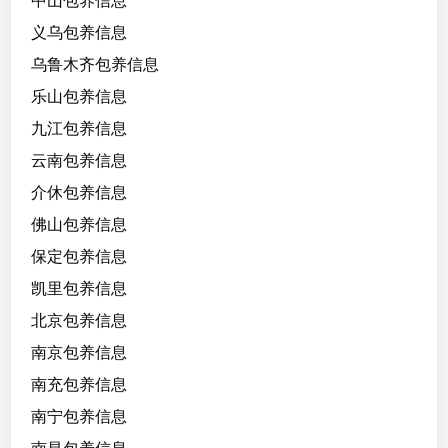
中山包养信息
4
义乌包养信息
5
k
乌鲁木齐包养信息
g
乐山包养信息
，
九江包养信息
轻
s
云南包养信息
m
介休包养信息
，
佛山包养信息
三
天
保定包养信息
1
凯里包养信息
W
北京包养信息
七
天
南京包养信息
2
南充包养信息
W
南宁包养信息
，
性