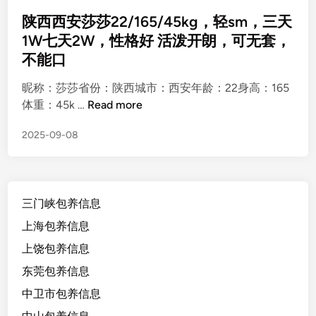
s
t
陕西西安莎莎22/165/45kg，轻sm，三天
e
1W七天2W，性格好 活泼开朗，可无套，
d
不能口
i
n
昵称：莎莎省份：陕西城市：西安年龄：22身高：165
陕
体重：45k …
Read more
西
2025-09-08
西
安
莎
莎
三门峡包养信息
2
2
上海包养信息
/
上饶包养信息
1
东莞包养信息
6
5
中卫市包养信息
/