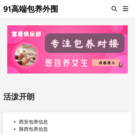
Skip
91高端包养外围
Mai
to
Men
content
活泼开朗
P
西安包养信息
o
陕西包养信息