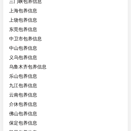
三门峡包养信息
0
5
上海包养信息
年
上饶包养信息
本
东莞包养信息
科
大
中卫市包养信息
学
中山包养信息
生
义乌包养信息
，
家
乌鲁木齐包养信息
庭
乐山包养信息
条
九江包养信息
件
不
云南包养信息
好
介休包养信息
佛山包养信息
需
要
保定包养信息
支