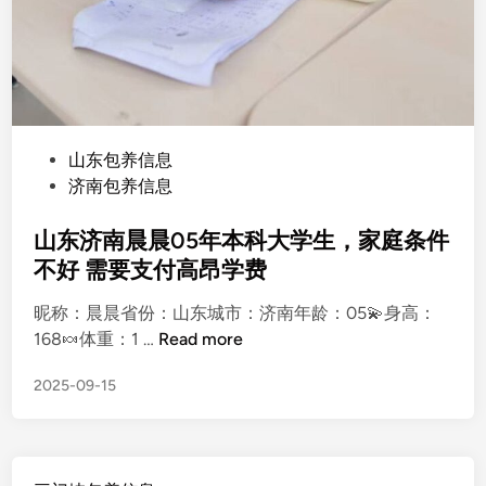
P
山东包养信息
o
济南包养信息
s
t
山东济南晨晨05年本科大学生，家庭条件
e
不好 需要支付高昂学费
d
昵称：晨晨省份：山东城市：济南年龄：05💫身高：
i
山
168🍬体重：1 …
Read more
n
东
2025-09-15
济
南
晨
晨