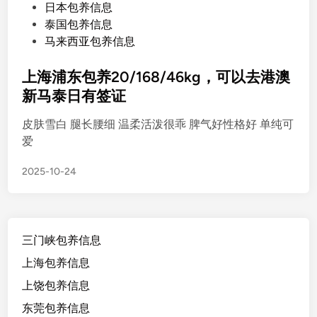
s
日本包养信息
t
泰国包养信息
e
马来西亚包养信息
d
i
上海浦东包养20/168/46kg，可以去港澳
n
新马泰日有签证
皮肤雪白 腿长腰细 温柔活泼很乖 脾气好性格好 单纯可
爱
2025-10-24
三门峡包养信息
上海包养信息
上饶包养信息
东莞包养信息