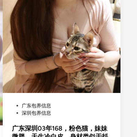
P
广东包养信息
o
深圳包养信息
s
t
广东深圳03年168，粉色猫，妹妹
e
微胖，天生冷白皮，身材类似于抖