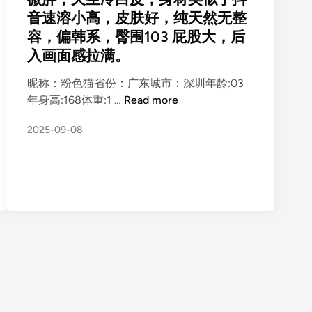
d
音速溶小高，皮肤好，纯天然无整
i
容，偏韩系，臀围103 屁股大，后
n
入画面感拉满。
昵称：粉色猫省份：广东城市：深圳年龄:03
广
年身高:168体重:1 …
Read more
东
2025-09-08
深
圳
0
3
年
1
6
8
，
粉
色