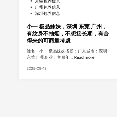
P
东莞包养信息
o
广州包养信息
s
深圳包养信息
t
e
小一 极品妹妹，深圳 东莞 广州，
d
有纹身不抽烟，不想接长期，有合
i
得来的可商量考虑
n
姓名：小一 极品妹妹省份：广东城市：深圳
小
东莞 广州职业：客服年 …
Read more
一
2025-09-12
极
品
妹
妹
，
深
圳
东