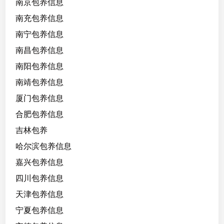
南京包养信息
3
南充包养信息
天
南宁包养信息
1
万
南昌包养信息
，
南阳包养信息
能
南靖包养信息
s
m
厦门包养信息
，
合肥包养信息
能
吉林包养
口
哈尔滨包养信息
嘉兴包养信息
四川包养信息
天津包养信息
宁夏包养信息