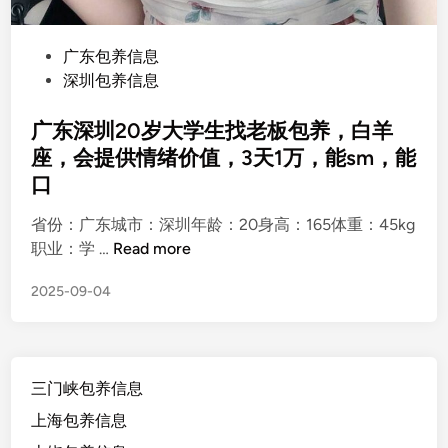
P
广东包养信息
o
深圳包养信息
s
t
广东深圳20岁大学生找老板包养，白羊
e
座，会提供情绪价值，3天1万，能sm，能
d
口
i
n
省份：广东城市：深圳年龄：20身高：165体重：45kg
广
职业：学 …
Read more
东
2025-09-04
深
圳
2
0
三门峡包养信息
岁
大
上海包养信息
学