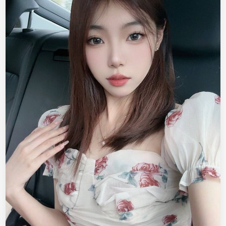
考
研
，
冷
白
皮
性
格
开
朗
温
柔