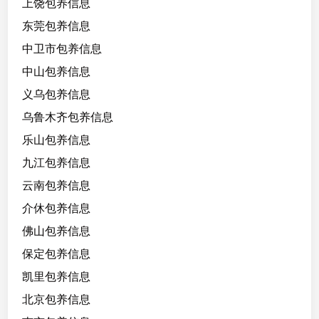
上饶包养信息
生
东莞包养信息
找
老
中卫市包养信息
板
中山包养信息
包
义乌包养信息
养
，
乌鲁木齐包养信息
白
乐山包养信息
羊
九江包养信息
座
，
云南包养信息
会
介休包养信息
提
佛山包养信息
供
情
保定包养信息
绪
凯里包养信息
价
北京包养信息
值
，