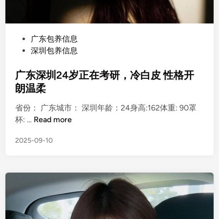
P
广东包养信息
o
深圳包养信息
s
t
广东深圳24岁正在考研，冷白皮 性格开
e
朗温柔
d
省份： 广东城市： 深圳年龄：24身高:162体重: 90罩
i
广
杯: …
Read more
n
东
2025-09-10
深
圳
2
4
岁
正
在