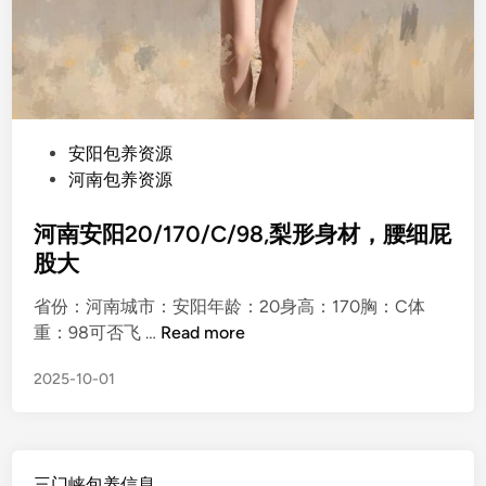
P
安阳包养资源
o
河南包养资源
s
t
河南安阳20/170/C/98,梨形身材，腰细屁
e
股大
d
省份：河南城市：安阳年龄：20身高：170胸：C体
i
河
重：98可否飞 …
Read more
n
南
2025-10-01
安
阳
2
0
三门峡包养信息