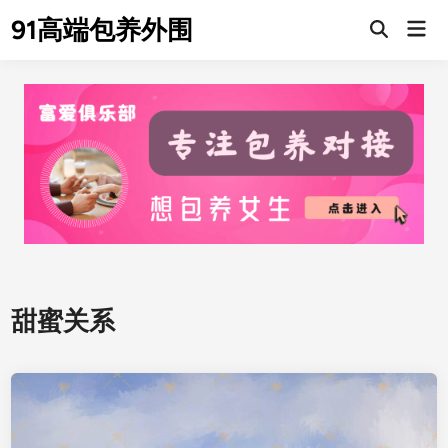
Skip
91高端包养外围
Mai
to
Men
content
甜蜜关系