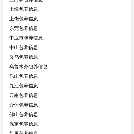
/
1
上海包养信息
7
上饶包养信息
0
东莞包养信息
/
C
中卫市包养信息
/
中山包养信息
9
义乌包养信息
8
,
乌鲁木齐包养信息
梨
乐山包养信息
形
九江包养信息
身
材
云南包养信息
，
介休包养信息
腰
佛山包养信息
细
屁
保定包养信息
股
凯里包养信息