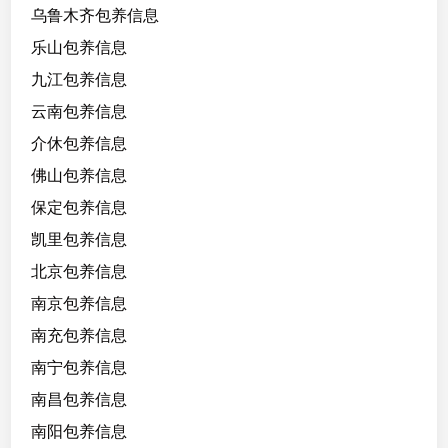
8
乌鲁木齐包养信息
/
乐山包养信息
1
九江包养信息
5
5
云南包养信息
/
介休包养信息
8
佛山包养信息
5
高
保定包养信息
中
凯里包养信息
北京包养信息
南京包养信息
南充包养信息
南宁包养信息
南昌包养信息
南阳包养信息