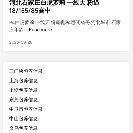
t
河北石家庄白虎萝莉 一线天 粉逼
e
18/155/85高中
d
Ps:白虎萝莉 一线天 粉逼昵称:哪吒省份:河北城市:石家
i
河
庄年龄 …
Read more
n
北
2025-09-28
石
家
庄
白
三门峡包养信息
虎
萝
上海包养信息
莉
上饶包养信息
一
东莞包养信息
线
天
中卫市包养信息
粉
中山包养信息
逼
义乌包养信息
1