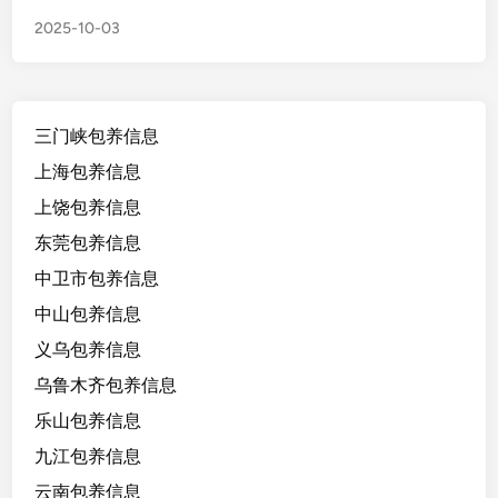
建
2025-10-03
福
清
1
9
三门峡包养信息
/
1
上海包养信息
6
上饶包养信息
2
东莞包养信息
/
9
中卫市包养信息
3
中山包养信息
/
义乌包养信息
C
,
乌鲁木齐包养信息
小
乐山包养信息
提
九江包养信息
琴
钢
云南包养信息