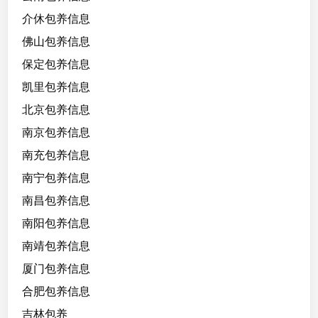
琴
介休包养信息
家
佛山包养信息
教
老
保定包养信息
师
凯里包养信息
，
北京包养信息
希
望
南京包养信息
哥
南充包养信息
哥
南宁包养信息
温
柔
南昌包养信息
的
南阳包养信息
耐
南靖包养信息
心
教
厦门包养信息
我
合肥包养信息
吉林包养