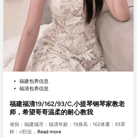
P
福建包养信息
o
福清包养信息
s
t
福建福清19/162/93/C,小提琴钢琴家教老
e
师，希望哥哥温柔的耐心教我
d
省份：福建城市：福清年龄：19身高：162体重：93罩
i
福
杯：c职业 …
Read more
n