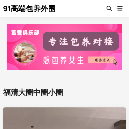
Skip
91高端包养外围
Mai
to
Men
content
福清大圈中圈小圈