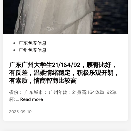
P
广东包养信息
o
广州包养信息
s
t
广东广州大学生21/164/92，腰臀比好，
e
有反差，温柔情绪稳定，积极乐观开朗，
d
有素质，情商智商比较高
i
n
省份： 广东城市： 广州年龄：21身高:164体重: 92罩
广
杯: …
Read more
东
2025-09-10
广
州
大