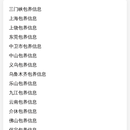
学
三门峡包养信息
生
2
上海包养信息
1
上饶包养信息
/
东莞包养信息
1
6
中卫市包养信息
4
中山包养信息
/
义乌包养信息
9
2
乌鲁木齐包养信息
，
乐山包养信息
腰
九江包养信息
臀
比
云南包养信息
好
介休包养信息
，
佛山包养信息
有
反
保定包养信息