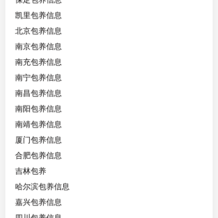
差
凯里包养信息
，
北京包养信息
温
柔
南京包养信息
情
南充包养信息
绪
南宁包养信息
稳
定
南昌包养信息
，
南阳包养信息
积
南靖包养信息
极
乐
厦门包养信息
观
合肥包养信息
开
吉林包养
朗
，
哈尔滨包养信息
有
嘉兴包养信息
素
四川包养信息