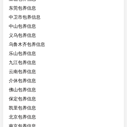
1
东莞包养信息
7
2
中卫市包养信息
/
中山包养信息
4
义乌包养信息
5
k
乌鲁木齐包养信息
g
乐山包养信息
，
九江包养信息
比
较
云南包养信息
高
介休包养信息
比
佛山包养信息
较
瘦
保定包养信息
凯里包养信息
北京包养信息
南京包养信息