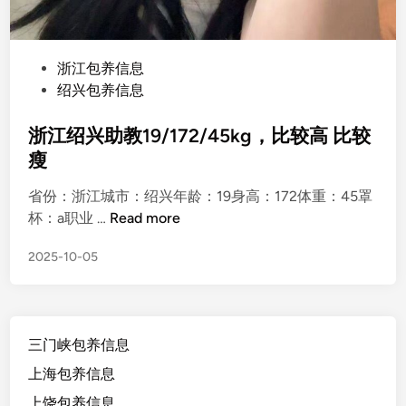
P
浙江包养信息
o
绍兴包养信息
s
t
浙江绍兴助教19/172/45kg，比较高 比较
e
瘦
d
省份：浙江城市：绍兴年龄：19身高：172体重：45罩
i
浙
杯：a职业 …
Read more
n
江
2025-10-05
绍
兴
助
教
三门峡包养信息
1
9
上海包养信息
/
上饶包养信息