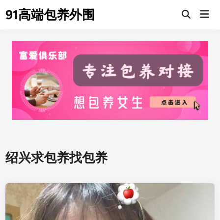
Skip
91高端包养外围
Mai
to
Men
content
绍兴求包养找包养