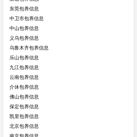
3
东莞包养信息
/
9
中卫市包养信息
2
中山包养信息
，
义乌包养信息
文
职
乌鲁木齐包养信息
工
乐山包养信息
作
九江包养信息
，
缺
云南包养信息
钱
介休包养信息
求
佛山包养信息
包
养
保定包养信息
凯里包养信息
北京包养信息
南京包养信息