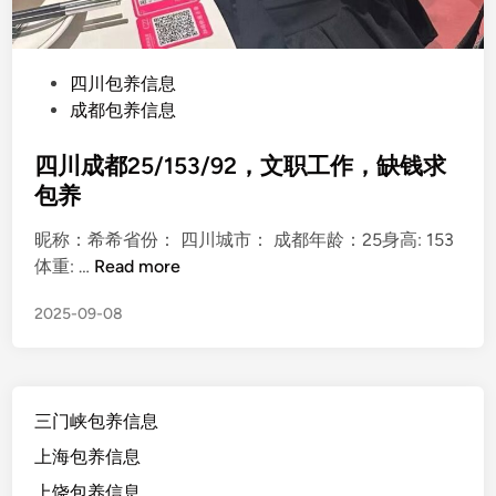
P
四川包养信息
o
成都包养信息
s
t
四川成都25/153/92，文职工作，缺钱求
e
包养
d
昵称：希希省份： 四川城市： 成都年龄：25身高: 153
i
四
体重: …
Read more
n
川
2025-09-08
成
都
2
5
三门峡包养信息
/
1
上海包养信息
5
上饶包养信息