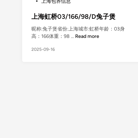
P
上海包养信息
o
s
上海虹桥03/166/98/D兔子煲
t
昵称:兔子煲省份:上海城市:虹桥年龄：03身
e
上
高：166体重：98 …
Read more
d
海
i
2025-09-16
虹
n
桥
0
3
/
1
6
6
/
9
8
/