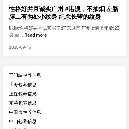
e
d
性格好并且诚实广州 #港澳，不抽烟 左胳
i
膊上有两处小纹身 纪念长辈的纹身
n
昵称:性格好并且诚实省份:广东城市:广州 #港澳年龄:23
性
身高: …
Read more
格
2025-09-15
好
并
且
诚
三门峡包养信息
实
广
上海包养信息
州
上饶包养信息
#
东莞包养信息
港
澳
中卫市包养信息
，
中山包养信息
不