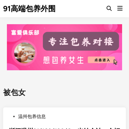
Skip
91高端包养外围
Mai
to
Men
content
被包女
P
温州包养信息
o