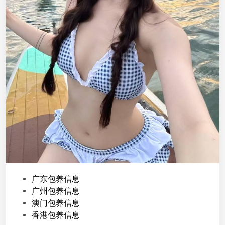
C
，
出
纳
会
计
，
会
打
麻
将
P
广东包养信息
o
广州包养信息
s
澳门包养信息
t
香港包养信息