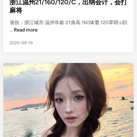
s
浙江温州21/160/120/C，出纳会计，会打
t
麻将
e
省份：浙江城市:温州年龄:21身高:160体重:120罩呗:c职
d
浙
…
Read more
i
江
n
2025-09-19
温
州
2
1
/
1
6
0
/
1
2
0
/