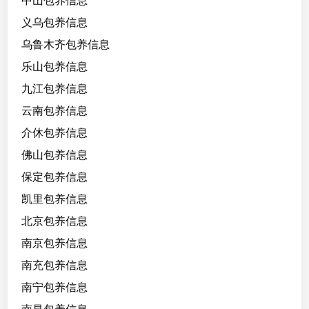
中山包养信息
4
义乌包养信息
5
k
乌鲁木齐包养信息
g
乐山包养信息
，
九江包养信息
轻
s
云南包养信息
m
介休包养信息
，
佛山包养信息
三
天
保定包养信息
1
凯里包养信息
W
北京包养信息
七
天
南京包养信息
2
南充包养信息
W
南宁包养信息
，
性