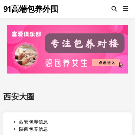
Skip
91高端包养外围
Mai
to
Men
content
西安大圈
P
西安包养信息
o
陕西包养信息