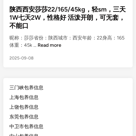
s
t
陕西西安莎莎22/165/45kg，轻sm，三天
e
1W七天2W，性格好 活泼开朗，可无套，
d
不能口
i
n
昵称：莎莎省份：陕西城市：西安年龄：22身高：165
陕
体重：45k …
Read more
西
2025-09-08
西
安
莎
莎
三门峡包养信息
2
2
上海包养信息
/
上饶包养信息
1
东莞包养信息
6
5
中卫市包养信息
/