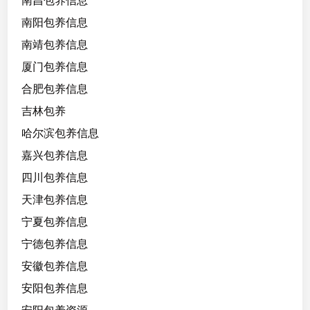
南昌包养信息
格
南阳包养信息
好
南靖包养信息
活
泼
厦门包养信息
开
合肥包养信息
朗
吉林包养
，
可
哈尔滨包养信息
无
嘉兴包养信息
套
四川包养信息
，
不
天津包养信息
能
宁夏包养信息
口
宁德包养信息
安徽包养信息
安阳包养信息