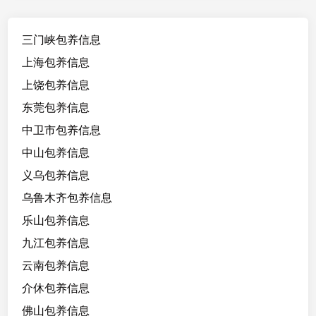
2
6
三门峡包养信息
/
1
上海包养信息
6
上饶包养信息
8
东莞包养信息
/
1
中卫市包养信息
0
中山包养信息
5
义乌包养信息
，
财
乌鲁木齐包养信息
务
乐山包养信息
工
九江包养信息
作
，
云南包养信息
3
介休包养信息
天
佛山包养信息
/