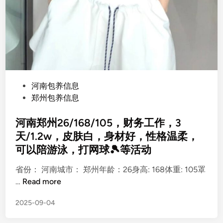
P
河南包养信息
o
郑州包养信息
s
t
河南郑州26/168/105，财务工作，3
e
天/1.2w，皮肤白，身材好，性格温柔，
d
可以陪游泳，打网球🎾等活动
i
n
省份： 河南城市： 郑州年龄：26身高: 168体重: 105罩
河
…
Read more
南
2025-09-04
郑
州