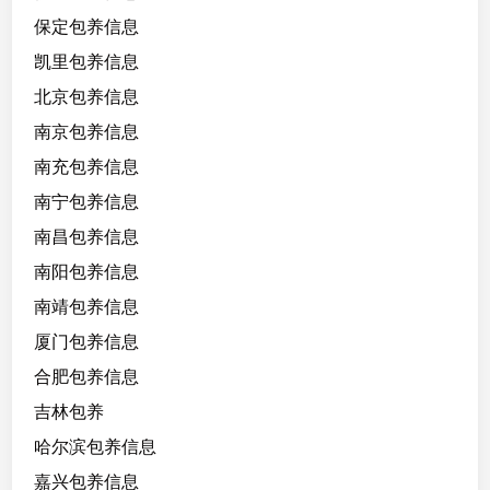
1
保定包养信息
.
凯里包养信息
2
北京包养信息
w
，
南京包养信息
皮
南充包养信息
肤
南宁包养信息
白
，
南昌包养信息
身
南阳包养信息
材
南靖包养信息
好
，
厦门包养信息
性
合肥包养信息
格
吉林包养
温
柔
哈尔滨包养信息
，
嘉兴包养信息