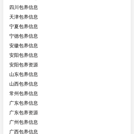
可
四川包养信息
以
陪
天津包养信息
游
宁夏包养信息
泳
宁德包养信息
，
打
安徽包养信息
网
安阳包养信息
球
安阳包养资源
🎾
等
山东包养信息
活
山西包养信息
动
常州包养信息
广东包养信息
广东包养资源
广州包养信息
广西包养信息